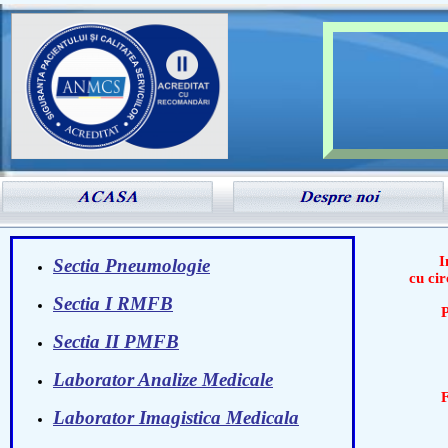
In 
Sectia Pneumologie
cu cir
Sectia I RMFB
Perso
Sectia II PMFB
- Ca
Laborator Analize Medicale
Farma
- Ca
Laborator Imagistica Medicala
- O