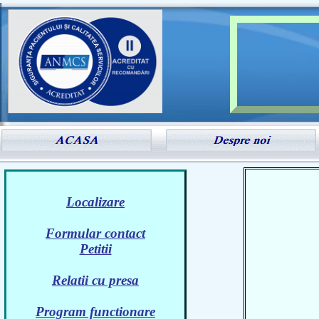
Formular contact
Localizare
Formular contact
Relatii cu presa
Petitii
Program functionare
Relatii cu presa
Program audiente
Program functionare